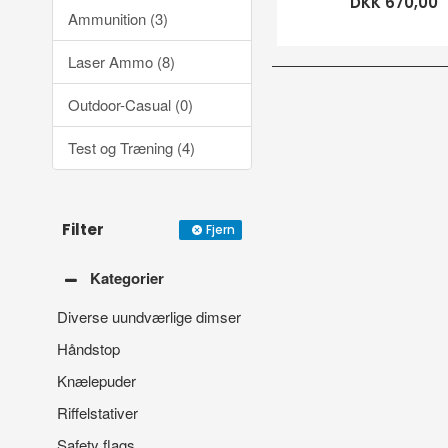
DKK 670,00
Ammunition (3)
Laser Ammo (8)
Outdoor-Casual (0)
Test og Træning (4)
Filter
Fjern
Kategorier
Diverse uundværlige dimser
Håndstop
Knælepuder
Riffelstativer
Safety flags