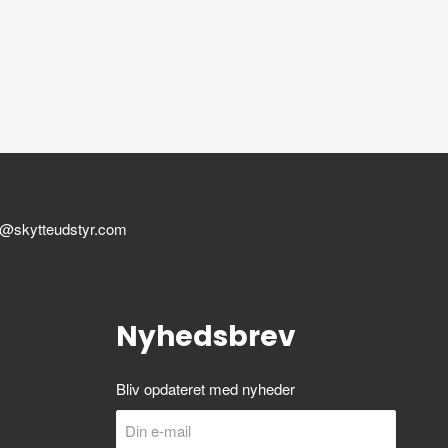
ul@skytteudstyr.com
Nyhedsbrev
Bliv opdateret med nyheder
Din
Send
e-