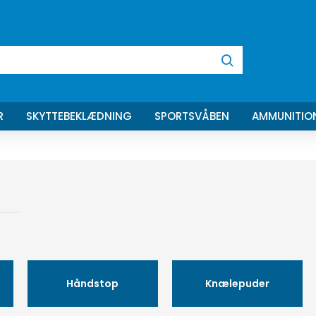
R
SKYTTEBEKLÆDNING
SPORTSVÅBEN
AMMUNITIO
Håndstop
Knælepuder
r