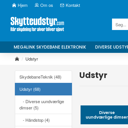
Hjem
Om os
Kontakt
Søg...
MEGALINK SKYDEBANE ELEKTRONIK
DIVERSE UDSTY
h
Udstyr
o
m
Udstyr
SkydebaneTeknik (48)
e
Udstyr (68)
- Diverse uundværlige
dimser (5)
Diverse
uundværlige dimse
- Håndstop (4)