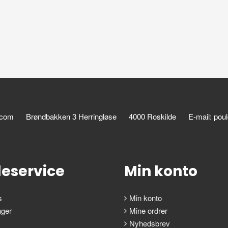
.com
Brøndbakken 3 Herringløse
4000 Roskilde
E-mail: po
eservice
Min konto
s
Min konto
nger
Mine ordrer
Nyhedsbrev