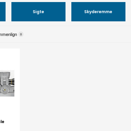
Sigte
Skyderemme
mmenlign
0
le