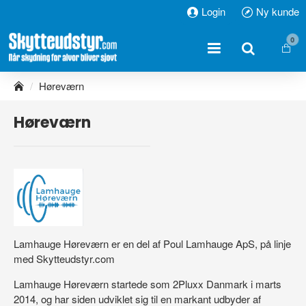
Login
Ny kunde
0
h
Høreværn
o
m
Høreværn
e
Lamhauge Høreværn er en del af Poul Lamhauge ApS, på linje
med Skytteudstyr.com
Lamhauge Høreværn startede som 2Pluxx Danmark i marts
2014, og har siden udviklet sig til en markant udbyder af